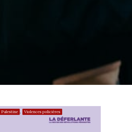
,
Palestine
Violences policières