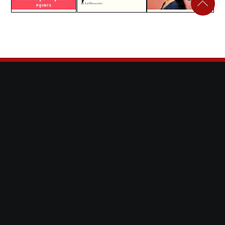
À la une
,
,
Anti-racisme
Droits des enfants
France