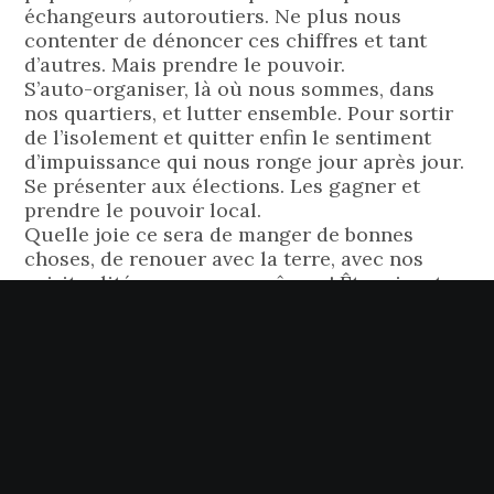
échangeurs autoroutiers. Ne plus nous
contenter de dénoncer ces chiffres et tant
d’autres. Mais prendre le pouvoir.
S’auto-organiser, là où nous sommes, dans
nos quartiers, et lutter ensemble. Pour sortir
de l’isolement et quitter enfin le sentiment
d’impuissance qui nous ronge jour après jour.
Se présenter aux élections. Les gagner et
prendre le pouvoir local.
Quelle joie ce sera de manger de bonnes
choses, de renouer avec la terre, avec nos
spiritualités, avec nous-mêmes ! Être vivantes
et respirer.
Et si nous retrouvions notre liberté
de circuler ?
Respirer. Ne plus jamais être assignées à
résidence dans des appartements toujours